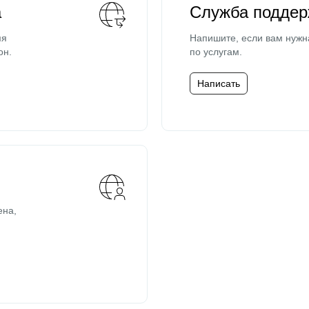
а
Служба поддер
мя
Напишите, если вам нужн
он.
по услугам.
Написать
ена,