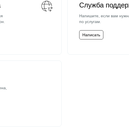
а
Служба поддер
мя
Напишите, если вам нужн
он.
по услугам.
Написать
ена,