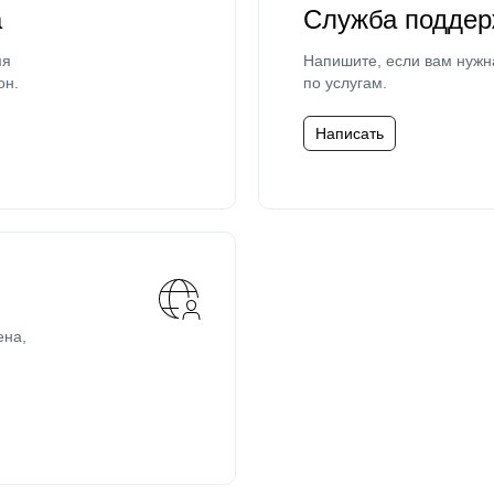
а
Служба поддер
мя
Напишите, если вам нужн
он.
по услугам.
Написать
ена,